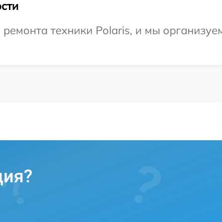
сти
емонта техники Polaris, и мы организуем
ция?