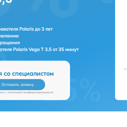
евателя Polaris до 3 лет
 желанию
бращения
вателя
Polaris Vega T 3,5 от 35 минут
я со специалистом
Оставить заявку
есь c
политикой конфиденциальности