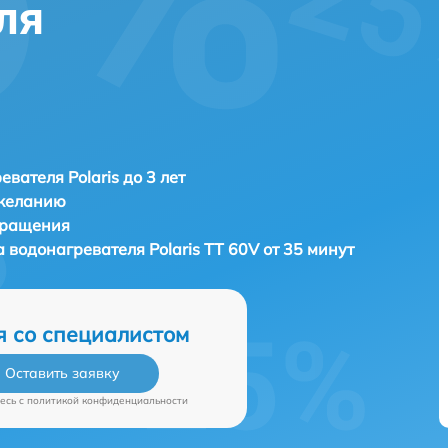
ля
евателя Polaris до 3 лет
 желанию
бращения
а водонагревателя
Polaris TT 60V от 35 минут
я со специалистом
Оставить заявку
есь c
политикой конфиденциальности