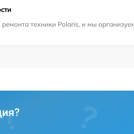
сти
емонта техники Polaris, и мы организуем
ция?