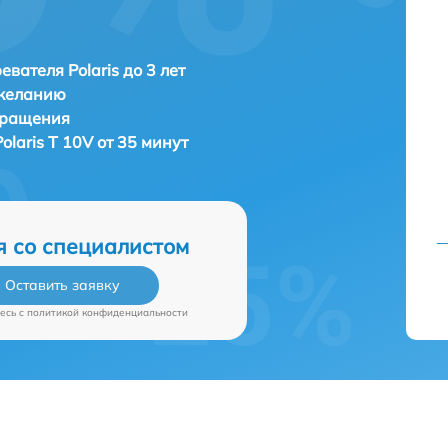
евателя Polaris до 3 лет
 желанию
бращения
Polaris T 10V от 35 минут
я со специалистом
Оставить заявку
есь c
политикой конфиденциальности