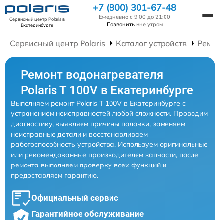
+7 (800) 301-67-48
Ежедневно с 9:00 до 21:00
Сервисный центр Polaris
в
Позвонить
мне утром
Екатеринбурге
Сервисный центр Polaris
Каталог устройств
Ремон
Ремонт водонагревателя
Polaris T 100V в Екатеринбурге
Выполняем ремонт Polaris T 100V в Екатеринбурге с
устранением неисправностей любой сложности. Проводим
диагностику, выявляем причины поломки, заменяем
неисправные детали и восстанавливаем
работоспособность устройства. Используем оригинальные
или рекомендованные производителем запчасти, после
ремонта выполняем проверку всех функций и
предоставляем гарантию.
Официальный сервис
Гарантийное обслуживание