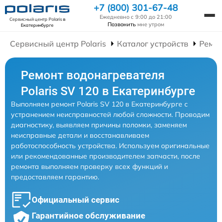
+7 (800) 301-67-48
Ежедневно с 9:00 до 21:00
Сервисный центр Polaris
в
Позвонить
мне утром
Екатеринбурге
Сервисный центр Polaris
Каталог устройств
Ремон
Ремонт водонагревателя
Polaris SV 120 в Екатеринбурге
Выполняем ремонт Polaris SV 120 в Екатеринбурге с
устранением неисправностей любой сложности. Проводим
диагностику, выявляем причины поломки, заменяем
неисправные детали и восстанавливаем
работоспособность устройства. Используем оригинальные
или рекомендованные производителем запчасти, после
ремонта выполняем проверку всех функций и
предоставляем гарантию.
Официальный сервис
Гарантийное обслуживание