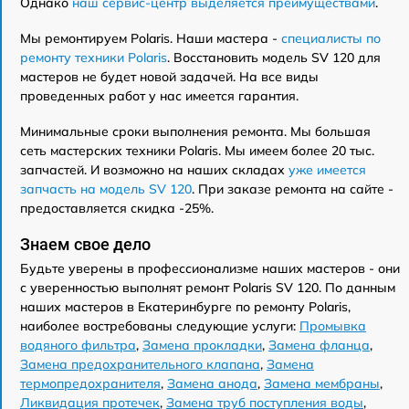
Однако
наш сервис-центр выделяется преимуществами
.
Мы ремонтируем Polaris. Наши мастера -
специалисты по
ремонту техники Polaris
. Восстановить модель SV 120 для
мастеров не будет новой задачей. На все виды
проведенных работ у нас имеется гарантия.
Минимальные сроки выполнения ремонта. Мы большая
сеть мастерских техники Polaris. Мы имеем более 20 тыс.
запчастей. И возможно на наших складах
уже имеется
запчасть на модель SV 120
. При заказе ремонта на сайте -
предоставляется скидка -25%.
Знаем свое дело
Будьте уверены в профессионализме наших мастеров - они
с уверенностью выполнят ремонт Polaris SV 120. По данным
наших мастеров в Екатеринбурге по ремонту Polaris,
наиболее востребованы следующие услуги:
Промывка
водяного фильтра
,
Замена прокладки
,
Замена фланца
,
Замена предохранительного клапана
,
Замена
термопредохранителя
,
Замена анода
,
Замена мембраны
,
Ликвидация протечек
,
Замена труб поступления воды
,