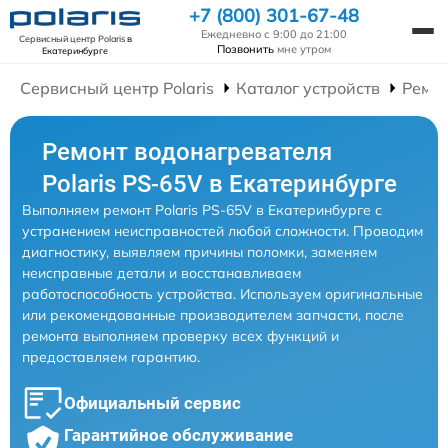
+7 (800) 301-67-48
Ежедневно с 9:00 до 21:00
Сервисный центр Polaris
в
Позвонить
мне утром
Екатеринбурге
Сервисный центр Polaris
Каталог устройств
Ремон
Ремонт водонагревателя
Polaris PS-65V в Екатеринбурге
Выполняем ремонт Polaris PS-65V в Екатеринбурге с
устранением неисправностей любой сложности. Проводим
диагностику, выявляем причины поломки, заменяем
неисправные детали и восстанавливаем
работоспособность устройства. Используем оригинальные
или рекомендованные производителем запчасти, после
ремонта выполняем проверку всех функций и
предоставляем гарантию.
Официальный сервис
Гарантийное обслуживание