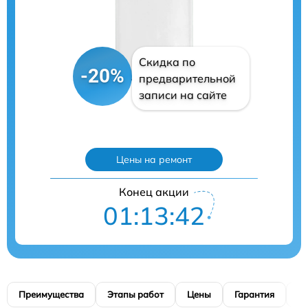
Скидка по
-20%
предварительной
записи на сайте
Цены на ремонт
Конец акции
01:13:41
Преимущества
Этапы работ
Цены
Гарантия
М