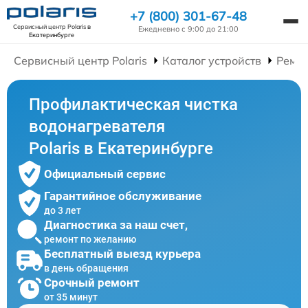
+7 (800) 301-67-48
Сервисный центр Polaris
в
Ежедневно с 9:00 до 21:00
Екатеринбурге
Сервисный центр Polaris
Каталог устройств
Ремон
Профилактическая чистка
водонагревателя
Polaris в Екатеринбурге
Официальный сервис
Гарантийное обслуживание
до 3 лет
Диагностика за наш счет,
ремонт по желанию
Бесплатный выезд курьера
в день обращения
Срочный ремонт
от 35 минут