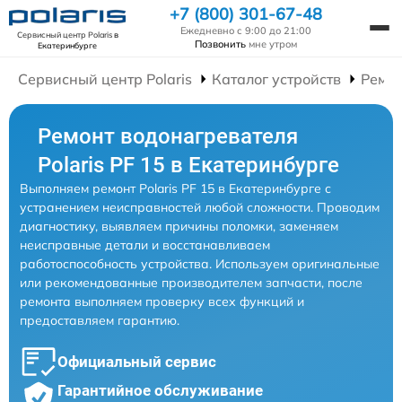
+7 (800) 301-67-48
Ежедневно с 9:00 до 21:00
Сервисный центр Polaris
в
Позвонить
мне утром
Екатеринбурге
Сервисный центр Polaris
Каталог устройств
Ремон
Ремонт водонагревателя
Polaris PF 15 в Екатеринбурге
Выполняем ремонт Polaris PF 15 в Екатеринбурге с
устранением неисправностей любой сложности. Проводим
диагностику, выявляем причины поломки, заменяем
неисправные детали и восстанавливаем
работоспособность устройства. Используем оригинальные
или рекомендованные производителем запчасти, после
ремонта выполняем проверку всех функций и
предоставляем гарантию.
Официальный сервис
Гарантийное обслуживание