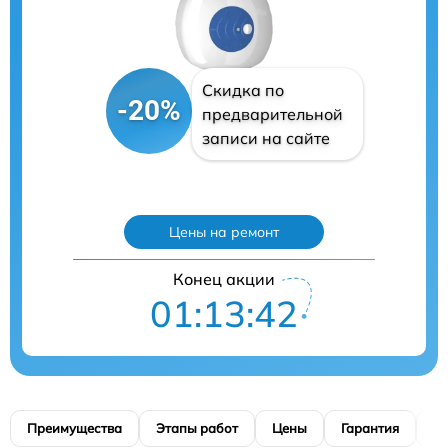
Скидка по
-20%
предварительной
записи на сайте
Цены на ремонт
Конец акции
01:13:41
Преимущества
Этапы работ
Цены
Гарантия
М