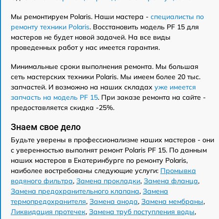
Мы ремонтируем Polaris. Наши мастера -
специалисты по
ремонту техники Polaris
. Восстановить модель PF 15 для
мастеров не будет новой задачей. На все виды
проведенных работ у нас имеется гарантия.
Минимальные сроки выполнения ремонта. Мы большая
сеть мастерских техники Polaris. Мы имеем более 20 тыс.
запчастей. И возможно на наших складах
уже имеется
запчасть на модель PF 15
. При заказе ремонта на сайте -
предоставляется скидка -25%.
Знаем свое дело
Будьте уверены в профессионализме наших мастеров - они
с уверенностью выполнят ремонт Polaris PF 15. По данным
наших мастеров в Екатеринбурге по ремонту Polaris,
наиболее востребованы следующие услуги:
Промывка
водяного фильтра
,
Замена прокладки
,
Замена фланца
,
Замена предохранительного клапана
,
Замена
термопредохранителя
,
Замена анода
,
Замена мембраны
,
Ликвидация протечек
,
Замена труб поступления воды
,