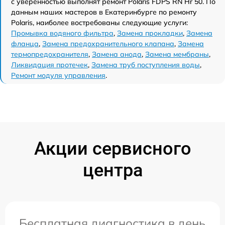
с уверенностью выполнят ремонт Polaris FDPS RN Hr 50. По
данным наших мастеров в Екатеринбурге по ремонту
Polaris, наиболее востребованы следующие услуги:
Промывка водяного фильтра
,
Замена прокладки
,
Замена
фланца
,
Замена предохранительного клапана
,
Замена
термопредохранителя
,
Замена анода
,
Замена мембраны
,
Ликвидация протечек
,
Замена труб поступления воды
,
Ремонт модуля управления
.
Акции сервисного
центра
Бесплатная диагностика в день