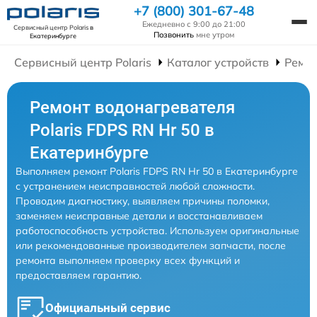
+7 (800) 301-67-48
Ежедневно с 9:00 до 21:00
Сервисный центр Polaris
в
Позвонить
мне утром
Екатеринбурге
Сервисный центр Polaris
Каталог устройств
Ремон
Ремонт водонагревателя
Polaris FDPS RN Hr 50 в
Екатеринбурге
Выполняем ремонт Polaris FDPS RN Hr 50 в Екатеринбурге
с устранением неисправностей любой сложности.
Проводим диагностику, выявляем причины поломки,
заменяем неисправные детали и восстанавливаем
работоспособность устройства. Используем оригинальные
или рекомендованные производителем запчасти, после
ремонта выполняем проверку всех функций и
предоставляем гарантию.
Официальный сервис