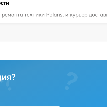
сти
монта техники Polaris, и курьер достави
ция?