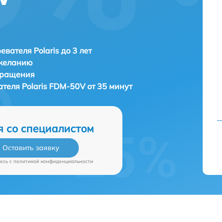
евателя Polaris до 3 лет
 желанию
бращения
ателя
Polaris FDM-50V от 35 минут
я со специалистом
Оставить заявку
есь c
политикой конфиденциальности