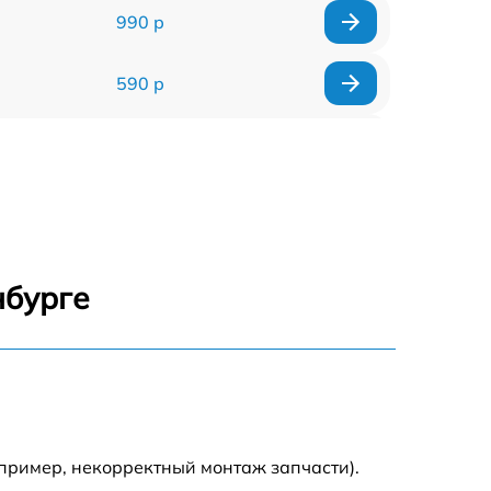
990 р
590 р
1000 р
1100 р
1250 р
нбурге
500 р
550 р
450 р
пример, некорректный монтаж запчасти).