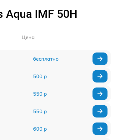
s Aqua IMF 50H
Цена
бесплатно
500 р
550 р
550 р
600 р