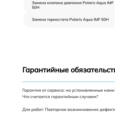
Замена клапана давления Polaris Aqua IMF
50H
Замена термостата Polaris Aqua IMF 50H
Профилактическая чистка Polaris Aqua IMF
50H
Замена платы управления Polaris Aqua IMF
50H
Ремонт платы управления (восстановление)
Polaris Aqua IMF 50H
Гарантийные обязательст
Ремонт/замена датчика температуры Polari
Aqua IMF 50H
Гарантия от сервиса: на установленные нами
Замена прокладки Polaris Aqua IMF 50H
Что считается гарантийным случаем?
Ремонт модуля управления Polaris Aqua IMF
50H
Для работ: Повторное возникновение дефект