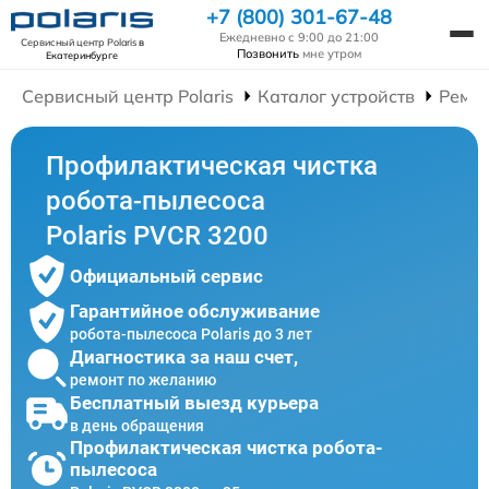
+7 (800) 301-67-48
Ежедневно с 9:00 до 21:00
Сервисный центр Polaris
в
Позвонить
мне утром
Екатеринбурге
Сервисный центр Polaris
Каталог устройств
Ремон
Профилактическая чистка
робота-пылесоса
Polaris PVCR 3200
Официальный сервис
Гарантийное обслуживание
робота-пылесоса Polaris до 3 лет
Диагностика за наш счет,
ремонт по желанию
Бесплатный выезд курьера
в день обращения
Профилактическая чистка робота-
пылесоса