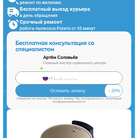
ремонт по желанию
Бесплатный выезд курьера
в день обращения
Срочный ремонт
робота-пылесоса Polaris от 35 минут
Бесплатная консультация со
специалистом
Артём Соловьёв
Главный мастер сервисного центра
Оставить заявку
Нажимая на кнопку "Оставить заявку" Вы соглашаетесь c
политикой
конфиденциальности