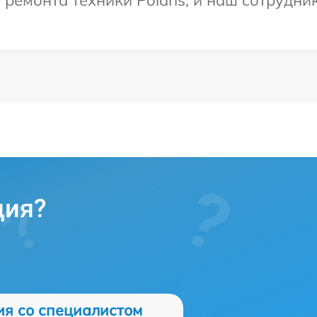
емонта техники Polaris, и наш сотрудник
ция?
ия со специалистом