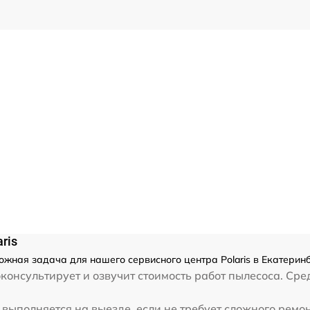
ris
ложная задача для нашего сервисного центра Polaris в Екатерин
онсультирует и озвучит стоимость работ пылесоса. Сред
выполняется на выезде, если не требует сложного ремон