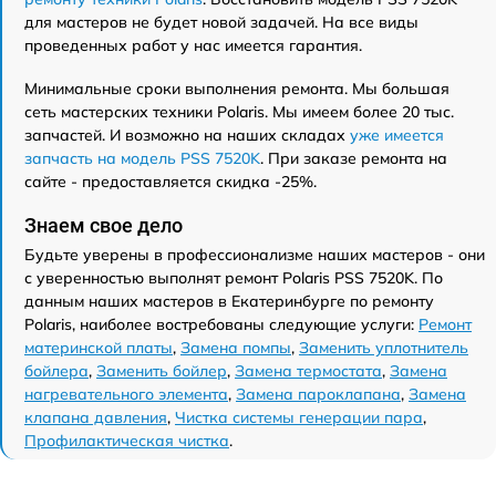
для мастеров не будет новой задачей. На все виды
проведенных работ у нас имеется гарантия.
Минимальные сроки выполнения ремонта. Мы большая
сеть мастерских техники Polaris. Мы имеем более 20 тыс.
запчастей. И возможно на наших складах
уже имеется
запчасть на модель PSS 7520K
. При заказе ремонта на
сайте - предоставляется скидка -25%.
Знаем свое дело
Будьте уверены в профессионализме наших мастеров - они
с уверенностью выполнят ремонт Polaris PSS 7520K. По
данным наших мастеров в Екатеринбурге по ремонту
Polaris, наиболее востребованы следующие услуги:
Ремонт
материнской платы
,
Замена помпы
,
Заменить уплотнитель
бойлера
,
Заменить бойлер
,
Замена термостата
,
Замена
нагревательного элемента
,
Замена пароклапана
,
Замена
клапана давления
,
Чистка системы генерации пара
,
Профилактическая чистка
.