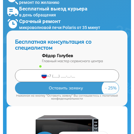
ремонт по желанию
Бесплатный выезд курьера
в день обращения
Срочный ремонт
микроволновой печи Polaris от 35 минут
Бесплатная консультация со
специалистом
Фёдор Голубев
Главный мастер сервисного центра
Оставить заявку
Нажимая на кнопку "Оставить заявку" Вы соглашаетесь c
политикой
конфиденциальности